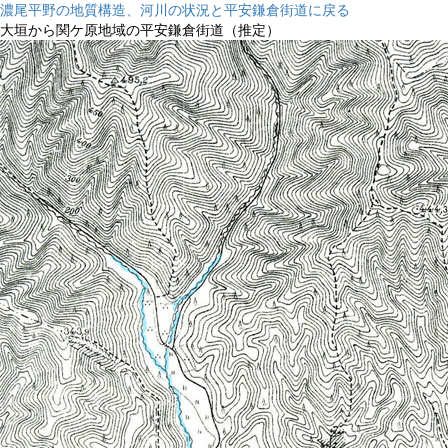
濃尾平野の地質構造、河川の状況と平安鎌倉街道に戻る
大垣から関ケ原地域の平安鎌倉街道（推定）