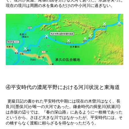
現在の境川は周囲の水を集めるだけの中小河川に過ぎない。
④平安時代の濃尾平野における河川状況と東海道
更級日記の書かれた平安時代中期には現在の木曽川はなく、長
良川(墨俣川)が唯一の大河であった。鎌倉時代の揖斐川(杭瀬川)
は赤坂の辺りでは、『春の深山路』にあるように一枚橋であった
というから、さほど大きな川ではなかったが、平安時代には、そ
の橋すらなく渡船に頼らざるを得なかっただろう。