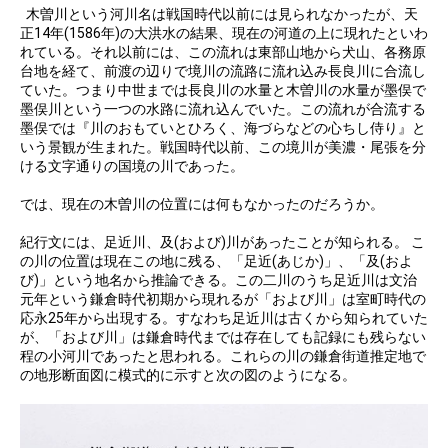
木曽川という河川名は戦国時代以前には見られなかったが、天
正14年(1586年)の大洪水の結果、現在の河道の上に現れたといわ
れている。それ以前には、この流れは東部山地から犬山、各務原
台地を経て、前渡の辺りで境川の流路に流れ込み長良川に合流し
ていた。つまり中世までは長良川の水量と木曽川の水量が墨俣で
墨俣川という一つの水路に流れ込んでいた。この流れが合流する
墨俣では『川のおもていとひろく、海づらなどの心ちし侍り』と
いう景観が生まれた。戦国時代以前、この境川が美濃・尾張を分
ける文字通りの国境の川であった。
では、現在の木曽川の位置には何もなかったのだろうか。
紀行文には、足近川、及(および)川があったことが知られる。 こ
の川の位置は現在この地に残る、「足近(あじか)」、「及(およ
び)」という地名から推論できる。この二川のうち足近川は文治
元年という鎌倉時代初期から現れるが「および川」は室町時代の
応永25年から出現する。すなわち足近川は古くから知られていた
が、「および川」は鎌倉時代までは存在しても記録にも残らない
程の小河川であったと思われる。これらの川の鎌倉街道推定地で
の地形断面図に模式的に示すと次の図のようになる。