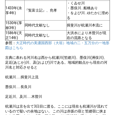
・くゐせ川
1433年(永
・墨俣川…船橋あり
『覧富士記』、尭孝
享4年)
・をよび川…ゆたかに澄め
る
1530年(享
同時代文献なし
揖斐川が杭瀬川本流に
禄3年)
1586年(天
大洪水により木曽川が現
同時代文献なし
正14年)
在の流路となる
参照：
大正時代の美濃国西部（大垣）地域の二・五万分の一地形
図はこちら
古典に表れる河川名は西から杭瀬川(笠縫川)、墨俣川(洲俣川)、
足近(あじか)川、及(および)川である。地域的観点から現在の河
川名と対応させると
杭瀬川……揖斐川上流
墨俣川……長良川
足近川、及川……木曽川
杭瀬川は京を出て3日目に渡る。ここには現在も杭瀬川が流れて
いるので疑いの余地はない。 この川は赤坂の宿と笠縫宿に挟ま