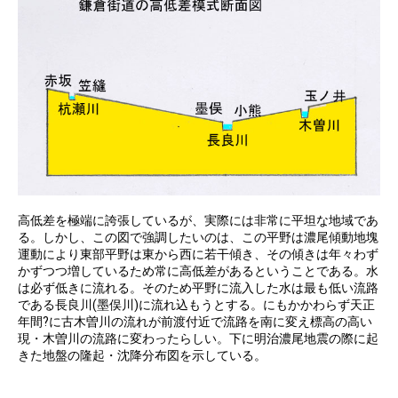
高低差を極端に誇張しているが、実際には非常に平坦な地域であ
る。しかし、この図で強調したいのは、この平野は濃尾傾動地塊
運動により東部平野は東から西に若干傾き、その傾きは年々わず
かずつつ増しているため常に高低差があるということである。水
は必ず低きに流れる。そのため平野に流入した水は最も低い流路
である長良川(墨俣川)に流れ込もうとする。にもかかわらず天正
年間?に古木曽川の流れが前渡付近で流路を南に変え標高の高い
現・木曽川の流路に変わったらしい。下に明治濃尾地震の際に起
きた地盤の隆起・沈降分布図を示している。