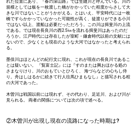
れた位置にあり、『春の深山路』では笠縫川と呼んでいる。川の
規模としては板を一枚渡した橋がかかっていた程度からさして大
きな川ではないことがうかがえる。とはいえ、平安時代には一枚
橋ですらかかっていなかった可能性が高く、徒渡りができる小川
ではない以上、渡船は必要だっただろう。この川は揖斐川の上流
である。では現在長良川の西2.5㎞を流れる揖斐川はあったのだ
ろうか。江戸時代には存在したが室町・鎌倉時代以前の文献には
ないので、少なくとも現在のような大河ではなかったと考えられ
る。
墨俣川はほとんどの紀行文に現れ、これが現在の長良川であるこ
とは疑いない。 『覧富士記』には『すのまたは興おほかる処の
さまなりけり。川のおもていとひろく、 海づらなどの心ちし侍
り。舟はしはるかに続きて行人往馬ひまもなし』と描写される程
の大河であった。
木曽川は戦国以前には現れず、その代わり、足近川、および川が
見られる。 両者の関係については次の項で述べる。
②木曽川が出現し現在の流路になった時期は?