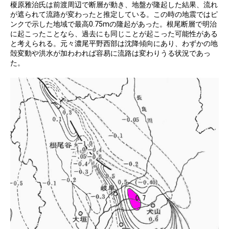
榎原雅治氏は前渡周辺で断層が動き、地盤が隆起した結果、流れ
が遮られて流路が変わったと推定している。この時の地震ではピ
ンクで示した地域で最高0.75mの隆起があった。根尾断層で明治
に起こったことなら、過去にも同じことが起こった可能性がある
と考えられる。元々濃尾平野西部は沈降傾向にあり、わずかの地
殻変動や洪水が加わわれば容易に流路は変わりうる状況であっ
た。