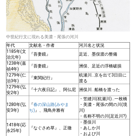
中世紀行文に現れる美濃・尾張の河川
年代
文献名・作者
河川名と状況
1185年(文
『吾妻鏡』
足近、墨俣渡の整備
治元年)
1238年(嘉
『吾妻鏡』
洲俣、足近の浮橋破損
禎4年)
1279年(仁
杭瀬川…京を出て3日目に
『東関紀行』
治3年)
渡る
1279年(弘
『十六夜日記』、阿仏尼
洲俣川…船橋を渡った
安2年)
・笠縫川(杭瀬川)…一枚橋
1280年(弘
『
春の深山路(みやま
・美濃・尾張の間の川(境
安3年)
ぢ)
』、飛鳥井雅有
川)
・名称不明の川(足近川?)
・墨俣川
1418年(応
『なぐさめ草』、正徹
・あしか川
永25年)
・および川