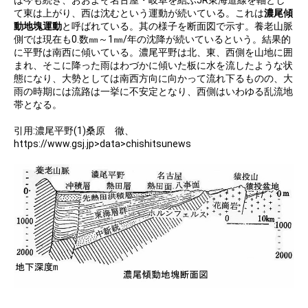
て東は上がり、西は沈むという運動が続いている。これは
濃尾傾
動地塊運動
と呼ばれている。其の様子を断面図で示す。養老山脈
側では現在も0.数㎜～1㎜/年の沈降が続いているという。結果的
に平野は南西に傾いている。濃尾平野は北、東、西側を山地に囲
まれ、そこに降った雨はわづかに傾いた板に水を流したような状
態になり、大勢としては南西方向に向かって流れ下るものの、大
雨の時期には流路は一挙に不安定となり、西側はいわゆる乱流地
帯となる。
引用:濃尾平野(1)桑原 徹、
https://www.gsj.jp>data>chishitsunews