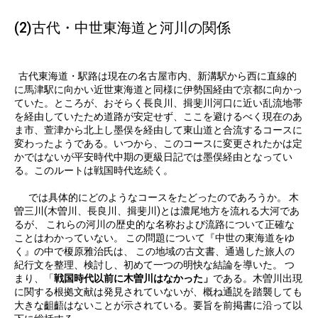
(2)古代・中世東海道と河川の関係
古代東海道・駅路は現在の名古屋市内、新溝駅から西に直線的
に馬津駅に向かい近世東海道と同様に伊勢国経由で京都に向かっ
ていた。ところが、おそらく長良川、揖斐川河口に近い乱流地帯
を経由していたため道路が安定せず、ここを避けるべく現在のあ
ま市、萱津から北上し墨俣を経由して東山道と合流するコースに
変わったようである。いつから、このコースに変更されたかは定
かではないが平安時代中期の更級日記では墨俣経由となってい
る。このルートは戦国時代迄続く。
では具体的にどのようなコースをたどったのであろうか。 木
曽三川(木曽川、長良川、揖斐川)とは濃尾地方を流れる大河であ
るが、 これらの河川の歴史的な名称および流路について正確な
ことはわかっていない。 この問題について『中世の東海道をゆ
く』の中で榎原雅治氏は、 この地域の古文書、通過した旅人の
紀行文を整理、検討し、初めて一つの明快な結論を導いた。 つ
まり、「
戦国時代以前に木曽川はなかった」
である。木曽川出現
に関する根拠文献は発見されていないが、概ね通説を踏襲しても
大きな齟齬はないことが示されている。要旨を前掲書に沿って以