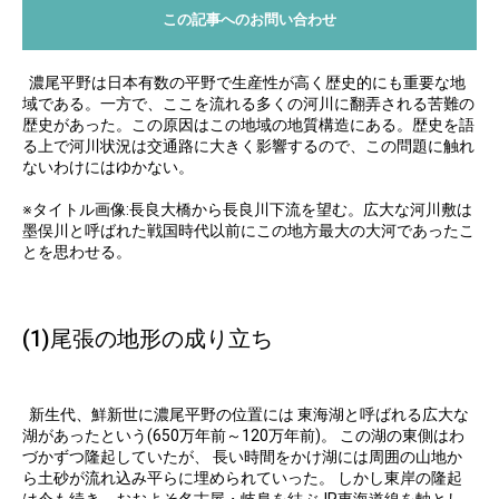
この記事へのお問い合わせ
濃尾平野は日本有数の平野で生産性が高く歴史的にも重要な地
域である。一方で、ここを流れる多くの河川に翻弄される苦難の
歴史があった。この原因はこの地域の地質構造にある。歴史を語
る上で河川状況は交通路に大きく影響するので、この問題に触れ
ないわけにはゆかない。
※タイトル画像:長良大橋から長良川下流を望む。広大な河川敷は
墨俣川と呼ばれた戦国時代以前にこの地方最大の大河であったこ
とを思わせる。
(1)尾張の地形の成り立ち
新生代、鮮新世に濃尾平野の位置には 東海湖と呼ばれる広大な
湖があったという(650万年前～120万年前)。 この湖の東側はわ
づかずつ隆起していたが、 長い時間をかけ湖には周囲の山地か
ら土砂が流れ込み平らに埋められていった。 しかし東岸の隆起
は今も続き、おおよそ名古屋・岐阜を結ぶJR東海道線を軸とし