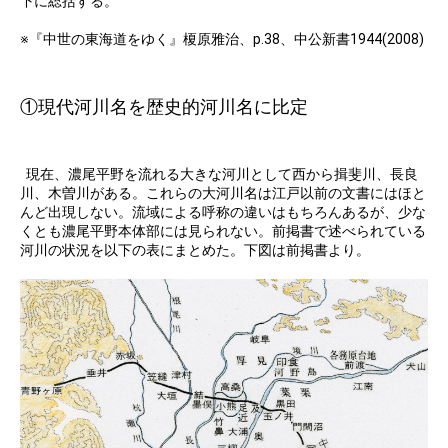
下に総括する。
※『中世の東海道をゆく』榎原雅治、p.38、中公新書1944(2008)
①現代河川名を歴史的河川名に比定
現在、濃尾平野を流れる大きな河川として西から揖斐川、長良
川、木曽川がある。これらの大河川名は江戸以前の文書にはほと
んど出現しない。流域による呼称の違いはもちろんあるが、少な
くとも濃尾平野本体部には見られない。前掲書で述べられている
河川の状況を以下の表にまとめた。下図は前掲書より。