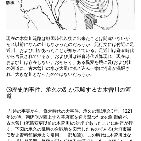
現在の木曽川流路は戦国時代以後に出来たことは間違いないが、
それ以前になんの川もなかったのだろうか。紀行文には付近に足
近川、および川があったことが知られている。足近川は鎌倉時代
から言及されているが、および川は鎌倉時代以降現れ、現在は、
および川は存在しない。おそらく、ある異変を境に及(および)川
の河道に、古木曽川の水が大量に流れ込み一挙に河道が洗堀さ
れ、大きな川となったのではないだろうか。
③歴史的事件、承久の乱が示唆する古木曽川の河
道
前述の事実から、鎌倉時代の大事件、承久の乱(承久3年、1221
年)の時、朝廷側が西上する幕府軍を迎え撃つための防衛線が、
古木曽川(流路変更以前の木曽川)の対岸であったことに納得が行
く。下図は承久の乱時の合戦地を図示したものである(大垣市墨
俣歴史資料館展示より引用、一部加筆)。この時代に木曽川はな
く、境川が美濃、尾張の国を分ける大河であった。水源を失った