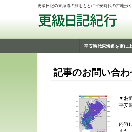
更級日記の東海道の旅をもとに平安時代の古地形
平安時代東海道を京に
記事のお問い合わ
▼お
平安
内容
また