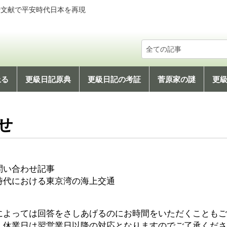
や文献で平安時代日本を再現
上る
更級日記原典
更級日記の考証
菅原家の謎
更
社会文化編
科学技術編
地理編
せ
問い合わせ記事
時代における東京湾の海上交通
によっては回答をさしあげるのにお時間をいただくこともご
、休業日は翌営業日以降の対応となりますのでご了承くださ