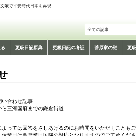
や文献で平安時代日本を再現
上る
更級日記原典
更級日記の考証
菅原家の謎
更
社会文化編
科学技術編
地理編
せ
問い合わせ記事
から三河国府までの鎌倉街道
によっては回答をさしあげるのにお時間をいただくこともご
、休業日は翌営業日以降の対応となりますのでご了承くださ