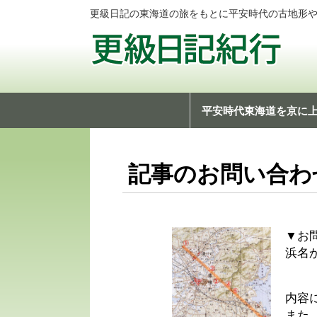
更級日記の東海道の旅をもとに平安時代の古地形
平安時代東海道を京に
記事のお問い合わ
▼お
浜名
内容
また