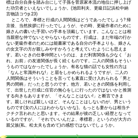
標は自分自身を踏み台にして子孫を菅原家本流の地位に押し上げ
た功労者といえないでしょうか。(池田利夫、更級日記浜松中納
言物語コウp.23)
ところで、孝標と行成の人間関係はどうであったでしょう? 帰
京後、当然挨拶に行ったでしょうが、その時、更級作者のために
娘さんの書いた手習いの手本を頂戴しています。こんなことは相
当親密な仲でないとやらないものです。行成は、まだ年端の行か
ない更級作者のためには能書家である自分の手本よりも、娘さん
の女文字の方が親しみやすかろうと考えていたようにも思えま
す。若いときの仕事仲間というのは、まだ利害関係も少なく「お
れ、お前」の友達関係が長く続くものです。二人の関係もそうい
うものではなかったでしょうか。有名な猫の話でも女性の方は
「なんと常識外れな!」と眉をしかめられるようですが、二人の
人間関係はそういうことを言っても素直に受け入れられる「男と
男の間柄」だったと思うのです。他方、若いときの関係を利用し
て、出世した行成に任官の無心をしに行ったのではないかと推測
する向きもありますが、「そんなことはない!」と断言できま
す。親しければ親しいほど、そんなことはしないのが、男という
ものです(女の人にはわからないかな)。もっとも妻からは相当チ
クチク言われたと思います。その結果が彼の乏しい経歴となって
いるのですが、「それでいいんだよ、孝標君」というのが大方の
親父族(私、松太夫も含めて)の感想ではないでしょうか。