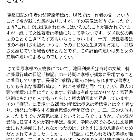
更級日記の作者の父菅原孝標は、現代では「作者の父」という
ことで名が残った感がありますが、その実像はどうであったでし
ょう?これまでに出版された本にはいろんなことが書かれていま
すが、総じて女性著者は孝標に対して辛らつです。ダメ親父の典
型のごとくこき下ろす方もいらっしゃいます。一方、男性著者は
彼の不器用さを認めつつも、そのまじめな生き方を肯定し、共感
さえ感じている場合がほとんどです。この評価の違いは男と女の
立場の違いによるものでしょうか。
さて菅原孝標の人物像について、池田利夫氏は当時の文献、特
に藤原行成の日記『權記』の一時期に孝標が頻繁に登場すること
に着目しています。長保2年孝標は蔵人に任ぜられますが書家と
しても有名な藤原行成は、年齢こそ孝標と同年でしたが、蔵人の
頭で孝標の上司に当たります。行成は有能なばかりでなく宮廷遊
泳術にもたけた人であったらしく權大納言まで昇進しています。
その『権記』に登場する28歳の孝標は従来の孝標像とは全く異な
り、活発に仕事をする新進気鋭の青年官僚です。二、三の失敗も
あったようですが若気の至りというところでしょうか。その彼が
受領に任官するのが四十半ば。従来、学問の家であるのに文章博
士にも大学頭にもなれなかったのは、ひとえに彼の凡庸さのため
だとされてきました。しかし、『権記』に見られる頃の孝標が順
調に昇進しているところを見れば、その後の不遇は彼の能力以外