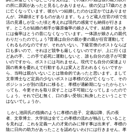
の所に原因があったと見るしかありません。彼の父は17歳のとき
に亡くなっています。彼がいつ結婚したのかは定かではありませ
んが、28歳頃とするものがあります。ちょうど蔵人任官の頃で生
活の見通しが立った頃と考えれば現代の感覚でも納得が行きま
す。ところが結婚の相手が藤原倫寧の娘さんです。結婚するとき
には倫寧はとうの昔になくなっています。一体誰が娘さんの親代
わりだったのでしょう?普通は自分の親か妻の親が任官運動して
くれるものなのですが、それがいない。下級官僚のポストならば
口も多いので、それほど競争も厳しくないのですが、上に行くほ
どあの手、この手で必死に運動しないと、誰も自分の息子が可愛
いのですから、ポストには与れません。現代でも自分の栄達より
国の将来を憂れえて行動する人は変人と言われるくらいですか
ら、当時は親がいないことは致命的であったと思います。まして
文章博士など定員の少ないポストは孝標の父が亡くなって、その
ポジションが別の流れに移ると、孝標が適齢期になったからとい
っても、今更それを取り戻すことは不可能になってしまったので
しょう。それで已む無く、口の多い受領に転身したということで
はないでしょうか。
しかし池田氏の指摘のように孝標の息子、定義以降、氏の長
者、文章博士、大学頭は全てこの孝標の流れが独占していること
を見れば、これを定義一人の才覚のみに帰す事は出来ず、孝標の
陰に日向の助力があったことを認めないわけには行きません。孝