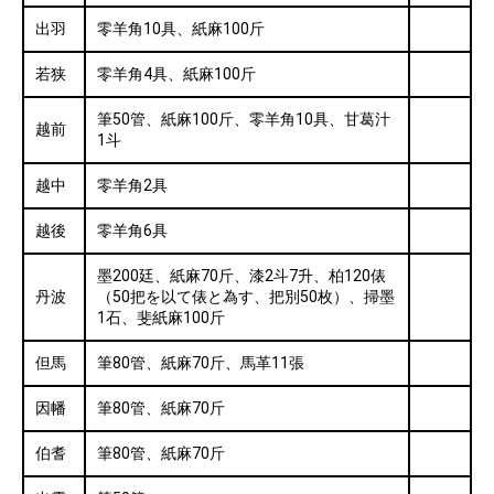
出羽
零羊角10具、紙麻100斤
若狭
零羊角4具、紙麻100斤
筆50管、紙麻100斤、零羊角10具、甘葛汁
越前
1斗
越中
零羊角2具
越後
零羊角6具
墨200廷、紙麻70斤、漆2斗7升、柏120俵
丹波
（50把を以て俵と為す、把別50枚）、掃墨
1石、斐紙麻100斤
但馬
筆80管、紙麻70斤、馬革11張
因幡
筆80管、紙麻70斤
伯耆
筆80管、紙麻70斤