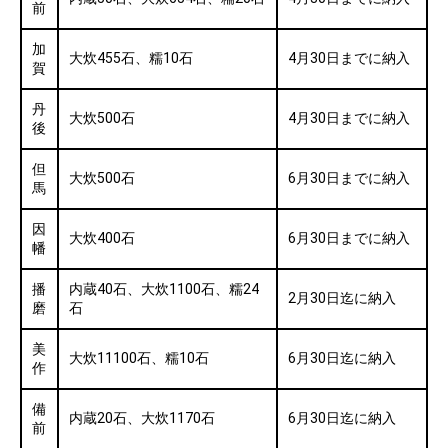
前
加
大炊455石、糯10石
4月30日までに納入
賀
丹
大炊500石
4月30日までに納入
後
但
大炊500石
6月30日までに納入
馬
因
大炊400石
6月30日までに納入
幡
播
内蔵40石、大炊1100石、糯24
2月30日迄に納入
磨
石
美
大炊11100石、糯10石
6月30日迄に納入
作
備
内蔵20石、大炊1170石
6月30日迄に納入
前