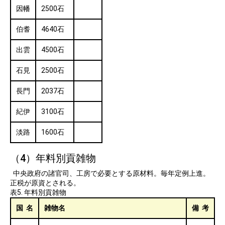
因幡
2500石
伯耆
4640石
出雲
4500石
石見
2500石
長門
2037石
紀伊
3100石
淡路
1600石
（4）年料別貢雑物
中央政府の諸官司、工房で必要とする原材料。毎年定例上進。
正税が原資とされる。
表5. 年料別貢雑物
国 名
雑物名
備 考