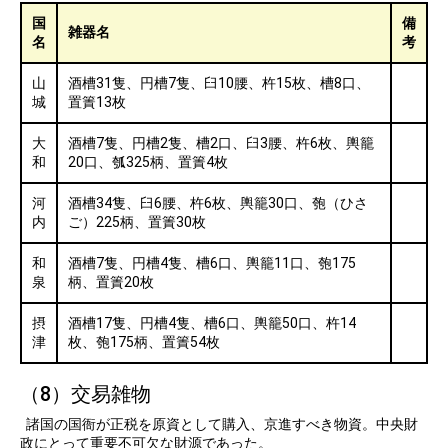
国
備
雑器名
名
考
山
酒槽31隻、円槽7隻、臼10腰、杵15枚、槽8口、
城
置簀13枚
大
酒槽7隻、円槽2隻、槽2口、臼3腰、杵6枚、輿籠
和
20口、瓠325柄、置簀4枚
河
酒槽34隻、臼6腰、杵6枚、輿籠30口、匏（ひさ
内
ご）225柄、置簀30枚
和
酒槽7隻、円槽4隻、槽6口、輿籠11口、匏175
泉
柄、置簀20枚
摂
酒槽17隻、円槽4隻、槽6口、輿籠50口、杵14
津
枚、匏175柄、置簀54枚
（8）交易雑物
諸国の国衙が正税を原資として購入、京進すべき物資。中央財
政にとって重要不可欠な財源であった。