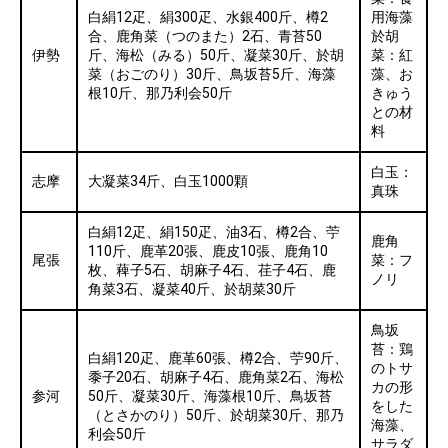
白絹12疋、絹300疋、水銀400斤、樽2
用海藻
合、鹿角菜（つのまた）2石、青苔50
於胡
伊勢
斤、海松（みる）50斤、凝菜30斤、於胡
菜：紅
菜（おごのり）30斤、鳥坂苔5斤、海藻
藻、お
根10斤、那乃利会50斤
きゅう
との材
料
白玉：
志摩
大凝菜34斤、白玉1000顆
真珠
白絹12疋、絹150疋、油3石、樽2合、苧
鹿角
110斤、鹿革20張、鹿皮10張、鹿角10
尾張
菜：フ
枚、薭子5石、胡麻子4石、荏子4石、鹿
ノリ
角菜3石、凝菜40斤、於胡菜30斤
鳥坂
苔：鶏
白絹120疋、鹿革60張、樽2合、苧90斤、
のトサ
黍子20石、胡麻子4石、鹿角菜2石、海松
カの形
参河
50斤、凝菜30斤、海藻根10斤、鳥坂苔
をした
（とさかのり）50斤、於胡菜30斤、那乃
海藻、
利会50斤
サラダ