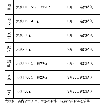
備
大炊1105.59石、糯20石
8月30日迄に納入
中
備
大炊1195.435石
8月30日迄に納入
後
安
大炊600石
8月30日迄に納入
芸
紀
大炊200石
2月30日迄に納入
伊
讃
大炊1400石、糯30石
6月30日迄に納入
岐
伊
大炊1400石、糯20石
8月30日迄に納入
予
土
大炊400石
8月30日迄に納入
佐
大炊寮：宮内省で天皇、皇族の食事、職員の給食等を管掌