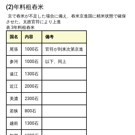
(2)年料租舂米
京で舂米が不足した場合に備え、舂米京進国に精米状態で確保
させた。太政官符により上進
表.3年料租舂米
国名
内容
備考
尾張
1000石
官符が到来次第京進
参河
1000石
以下、同上
遠江
1300石
近江
2000石
美濃
2300石
若狭
800石
越前
1300石