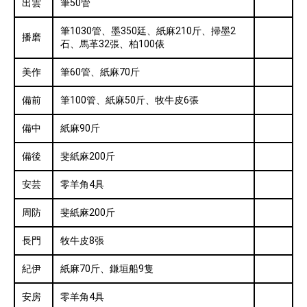
出雲
筆50管
筆1030管、墨350廷、紙麻210斤、掃墨2
播磨
石、馬革32張、柏100俵
美作
筆60管、紙麻70斤
備前
筆100管、紙麻50斤、牧牛皮6張
備中
紙麻90斤
備後
斐紙麻200斤
安芸
零羊角4具
周防
斐紙麻200斤
長門
牧牛皮8張
紀伊
紙麻70斤、鎌垣船9隻
安房
零羊角4具