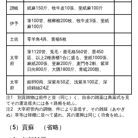
讃岐
紙麻150斤、牧牛皮10張、斐紙麻100斤
筆100管、檳榔櫛200枚、牧牛皮3張、斐紙
伊予
麻100斤
土佐
零羊角4具、黄楊6枚
筆1120管、兎毛・鹿毛格560管、墨450
太宰
廷、以上2種唐櫃1合に盛る。斐紙1000張、
府
麻紙200張、斐麻200斤、麦門冬2斛、紫草
日向800斤、大隅1800斤、青砥200顆、
太宰
銀890両、深紫帛50疋、浅紫帛100疋、深
府
緋錦紬24疋
注1 別貢雑物は前件と並（同じ）く、自余の雑薬は典薬式を見
てその運送傜夫には各々路粮を給ふ。
注2 大宰府管内の調物、件により染造す。その雑綵（あやぎ
ぬ）草等は韓櫃に並べて盛れ。其の運脚は同じく功食を給ふ。
（5）貢蘇 （省略）