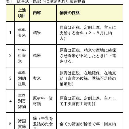
表.1 延喜式・民部下に規定された京進物資
上進
内容
物資の性格
項目
原資は正税。定例上進。官人に
年料
1
精米
支給する食料（２～８月に納
舂米
入）
年料
原資は正税。精米で産地に確保
2
租舂
精米
させ舂米が不足したときに上進
米
させる。
年料
原資は正税。在地確保、在地支
3
別納
玄米
給（京官の位禄、季禄不足時の
祖穀
補填用）
年料
原材料・資
原資は正税、定例上進、主とし
4
別貢
材類
て中央官衙工房向け
雑物
蘇（牛乳を
諸国
5
煮詰めた食
全ての諸国が輪番で年１回貢納
貢蘇