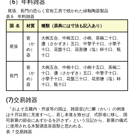
（6）年料雑器
尾張、長門の恐らく官衙工房で焼かれた緑釉陶器製品
表.6 年料雑器
国 名
材質
種類（原典には寸法も記入あり）
瓷
大椀五合、中椀五口、小椀、茶碗二十口、
（か
盞（さかずき）五口、中擎子十口、小擎子
尾張
め）
十口、花盤十口、花形鹽（塩）杯十口、瓶
器
十口
瓷
大椀五合、中椀十口、小椀十五口、茶碗二
（か
十口、盞（さかずき）五口、中擎子十口、
長門
め）
小擎子十口、花盤三十口、花形鹽（塩）杯
器
十口、瓶十口
(7)交易雑器
『およそ五畿内・丹波等の国は、雑器並びに檞（かい）の例進
は十月以前に充進すべし。若し未進を致せば、式部省に移し、国
司新嘗の節会にあずかるを許さず』という注記から、新嘗の儀式
に使用される木製酒造容器類と思われる。
表.７交易雑器