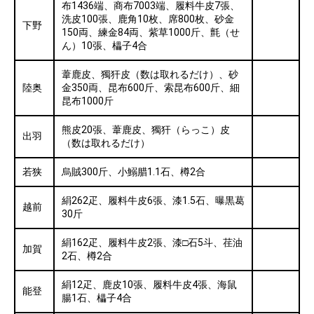
布1436端、商布7003端、履料牛皮7張、
洗皮100張、鹿角10枚、席800枚、砂金
下野
150両、練金84両、紫草1000斤、氈（せ
ん）10張、櫑子4合
葦鹿皮、獨犴皮（数は取れるだけ）、砂
陸奥
金350両、昆布600斤、索昆布600斤、細
昆布1000斤
熊皮20張、葦鹿皮、獨犴（らっこ）皮
出羽
（数は取れるだけ）
若狭
烏賊300斤、小鰯腊1.1石、樽2合
絹262疋、履料牛皮6張、漆1.5石、曝黒葛
越前
30斤
絹162疋、履料牛皮2張、漆□石5斗、荏油
加賀
2石、樽2合
絹12疋、鹿皮10張、履料牛皮4張、海鼠
能登
腸1石、櫑子4合