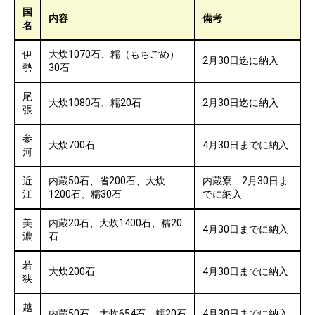
国
内容
備考
名
伊
大炊1070石、糯（もちごめ）
2月30日迄に納入
勢
30石
尾
大炊1080石、糯20石
2月30日迄に納入
張
参
大炊700石
4月30日までに納入
河
近
内蔵50石、省200石、大炊
内蔵寮 2月30日ま
江
1200石、糯30石
でに納入
美
内蔵20石、大炊1400石、糯20
4月30日までに納入
濃
石
若
大炊200石
4月30日までに納入
狭
越
内蔵50石、大炊654石、糯20石
4月30日までに納入