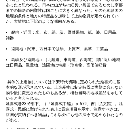
あったと思われる。日本は山がちの細長い島国であるために京都
までの輸送の困難性は国ごとに大きく異なった。そのため諸国の
地理的条件と地方の特産品を加味して上納物資が定められてい
た。大雑把に下記のような傾向がある。
畿内・近国：米、布、絹、炭、野菜果物、紙、漆、日用品、
雑器
遠隔地：関東、西日本では絹、上質布、薬草、工芸品
島嶼及び遠隔地：（北陸道、東海道、西海道）都に近い地域
は日用品、重量物、遠隔地は特産・珍奇物、高価値軽貨
具体的上進物については平安時代初期に定められた延喜式に基
本的な形が示されている。上進産物は制定時既に実態に合わない
物や後に変更されたものもあるが、概ね当時の地域産品を示して
いると考えられる。
延喜式巻23民部下、（『延喜式中編』ｐ.579、吉川弘文館）。延
喜式・民部に挙げられた表.1に貢進項目を示す。注意すべきは、
諸国が貢納すべき物品はこれ以外にも他の法令で定められたもの
がある。