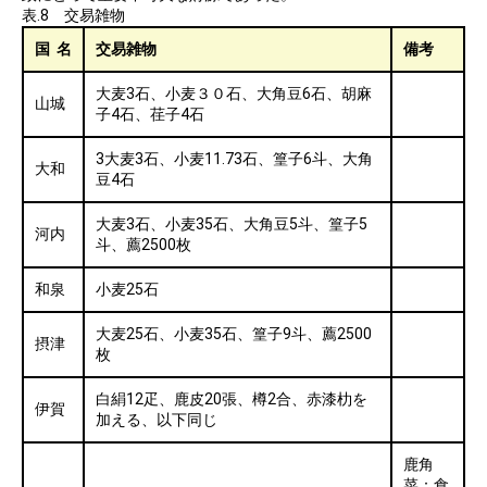
表.8 交易雑物
国 名
交易雑物
備考
大麦3石、小麦３０石、大角豆6石、胡麻
山城
子4石、荏子4石
3大麦3石、小麦11.73石、篁子6斗、大角
大和
豆4石
大麦3石、小麦35石、大角豆5斗、篁子5
河内
斗、薦2500枚
和泉
小麦25石
大麦25石、小麦35石、篁子9斗、薦2500
摂津
枚
白絹12疋、鹿皮20張、樽2合、赤漆朸を
伊賀
加える、以下同じ
鹿角
菜：食