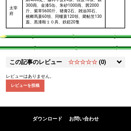
300両、金漆5缶、朱砂1000両、茜2000
太宰
斤、紫草5600斤、猪膏2石、雑油30石、
府
檳榔馬蓑60領、同螻蓑120領、藺帖笠130
蓋、黒漆鞍１０具、鉄鎧20隻
この記事のレビュー
☆☆☆☆☆
(0)
レビューはありません。
レビューを投稿
ダウンロード
お問い合わせ