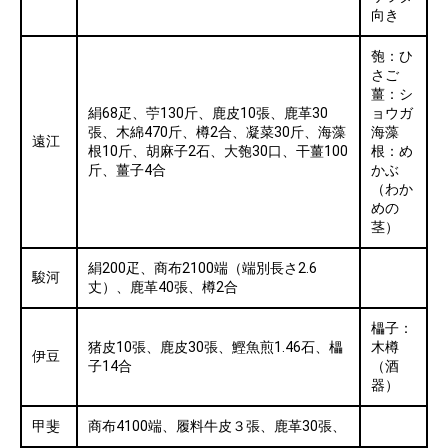
向き
匏：ひ
さご
薑：シ
絹68疋、苧130斤、鹿皮10張、鹿革30
ョウガ
張、木綿470斤、樽2合、凝菜30斤、海藻
海藻
遠江
根10斤、胡麻子2石、大匏30口、干薑100
根：め
斤、薑子4合
かぶ
（わか
めの
茎）
絹200疋、商布2100端（端別長さ2.6
駿河
丈）、鹿革40張、樽2合
櫑子：
猪皮10張、鹿皮30張、鰹魚煎1.46石、櫑
木樽
伊豆
子14合
（酒
器）
甲斐
商布4100端、履料牛皮３張、鹿革30張、