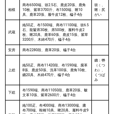
商布6500端、豉2.5石、鹿皮20張、鹿角
豉：、
相模
10枚、紫草3700斤、布1500端、鞦10
鞦：尻
具、鹿革20張、履牛皮12枚、櫑子4合
がい
絁50疋、布1500端、商布11100端、豉6.5
石、龍鬢席30枚、席500枚、履料牛皮2
武蔵
枚、鞦20具、鹿革60張、鹿皮15張、紫草
3200斤、木綿470斤、櫑子4合
安房
商布2280段、鹿革20張、櫑子4合
鑣：轡
絁50疋、商布11420段、布1590端、腐革
（くつ
上総
8張、鹿皮50張、洗革100張、鹿角10枚、
わ）、
鑣20具、木綿470斤、櫑子4合
くつば
み
布1590端、商布11050段、鹿革20張、皺
下総
文革10張、紫草2600斤、櫑子4合
絁100疋、布4000端、商布13000端、庸
布700端、鞍橋10具、鞦20具、履料牛皮9