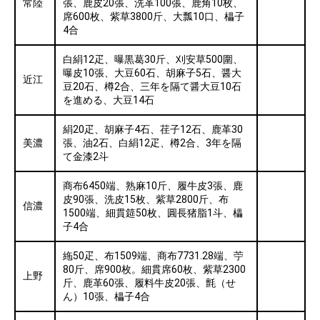
常陸
張、鹿皮20張、洗革100張、鹿角10枚、
席600枚、紫草3800斤、大瓢10口、櫑子
4合
白絹12疋、曝黒葛30斤、刈安草500圍、
曝皮10張、大豆60石、胡麻子5石、醤大
近江
豆20石、樽2合、三年を隔て醤大豆10石
を進める、大豆14石
絹20疋、胡麻子4石、荏子12石、鹿革30
美濃
張、油2石、白絹12疋、樽2合、3年を隔
て金漆2斗
商布6450端、熟麻10斤、履牛皮3張、鹿
皮90張、洗皮15枚、紫草2800斤、布
信濃
1500端、細貫筵50枚、圓長猪脂1斗、櫑
子4合
絁50疋、布1509端、商布7731.28端、苧
80斤、席900枚。細貫席60枚、紫草2300
上野
斤、鹿革60張、履料牛皮20張、氈（せ
ん）10張、櫑子4合