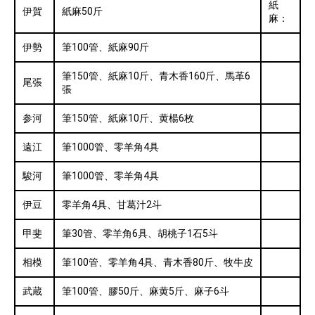
紙
伊賀
紙麻50斤
麻：
伊勢
筆100管、紙麻90斤
筆150管、紙麻10斤、青木香160斤、馬革6
尾張
張
参河
筆150管、紙麻10斤、黄楊6枚
遠江
筆1000管、零羊角4具
駿河
筆1000管、零羊角4具
伊豆
零羊角4具、甘葛汁2斗
甲斐
筆30管、零羊角6具、胡桃子1石5斗
相模
筆100管、零羊角4具、青木香80斤、牧牛皮
武蔵
筆100管、膠50斤、麻黄5斤、麻子6斗