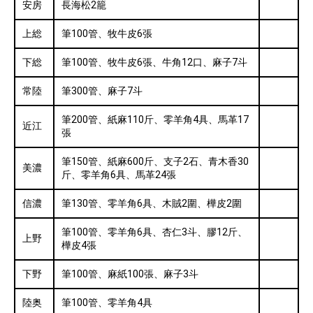
安房
長海松2籠
上総
筆100管、牧牛皮6張
下総
筆100管、牧牛皮6張、牛角12口、麻子7斗
常陸
筆300管、麻子7斗
筆200管、紙麻110斤、零羊角4具、馬革17
近江
張
筆150管、紙麻600斤、支子2石、青木香30
美濃
斤、零羊角6具、馬革24張
信濃
筆130管、零羊角6具、木賊2圍、樺皮2圍
筆100管、零羊角6具、杏仁3斗、膠12斤、
上野
樺皮4張
下野
筆100管、麻紙100張、麻子3斗
陸奥
筆100管、零羊角4具