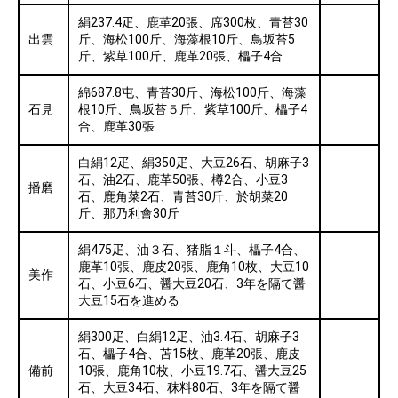
絹237.4疋、鹿革20張、席300枚、青苔30
出雲
斤、海松100斤、海藻根10斤、鳥坂苔5
斤、紫草100斤、鹿革20張、櫑子4合
綿687.8屯、青苔30斤、海松100斤、海藻
石見
根10斤、鳥坂苔５斤、紫草100斤、櫑子4
合、鹿革30張
白絹12疋、絹350疋、大豆26石、胡麻子3
石、油2石、鹿革50張、樽2合、小豆3
播磨
石、鹿角菜2石、青苔30斤、於胡菜20
斤、那乃利會30斤
絹475疋、油３石、猪脂１斗、櫑子4合、
鹿革10張、鹿皮20張、鹿角10枚、大豆10
美作
石、小豆6石、醤大豆20石、3年を隔て醤
大豆15石を進める
絹300疋、白絹12疋、油3.4石、胡麻子3
石、櫑子4合、苫15枚、鹿革20張、鹿皮
備前
10張、鹿角10枚、小豆19.7石、醤大豆25
石、大豆34石、秣料80石、3年を隔て醤