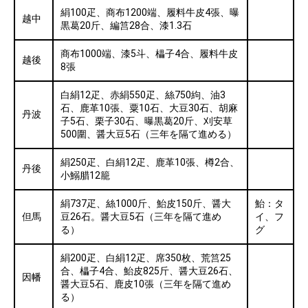
絹100疋、商布1200端、履料牛皮4張、曝
越中
黒葛20斤、編筥28合、漆1.3石
商布1000端、漆5斗、櫑子4合、履料牛皮
越後
8張
白絹12疋、赤絹550疋、絲750絇、油3
石、鹿革10張、粟10石、大豆30石、胡麻
丹波
子5石、栗子30石、曝黒葛20斤、刈安草
500圍、醤大豆5石（三年を隔て進める）
絹250疋、白絹12疋、鹿革10張、樽2合、
丹後
小鰯腊12籠
絹737疋、絲1000斤、鮐皮150斤、醤大
鮐：タ
但馬
豆26石。醤大豆5石（三年を隔て進め
イ、フ
る）
グ
絹200疋、白絹12疋、席350枚、荒筥25
合、櫑子4合、鮐皮825斤、醤大豆26石、
因幡
醤大豆5石、鹿皮10張（三年を隔て進め
る）