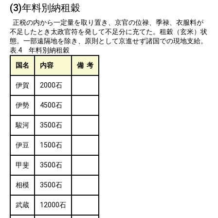
(3)年料別納租穀
正税の内から一定量を取り置き、京官の位禄、季禄、衣服料が
不足したとき太政官符を発して不足分に充てた。租穀（玄米）状
態。一部遠隔地を除き、原則として京進せず諸国での現地支給。
表.4 年料別納租穀
国名
内容
備 考
伊賀
2000石
伊勢
4500石
駿河
3500石
伊豆
1500石
甲斐
3500石
相模
3500石
武蔵
12000石