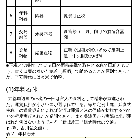
品）
年料
6
陶器
原資は正税
雑器
交易
新嘗祭（十月）向けの酒造容器
7
木製容器
雑器
類
交易
正税で国衙が買い求めて定例上
8
諸国産物
雑物
進、中央財政の根幹
※正税とは耕作している田の面積基準で取られる税で田租ともい
う。古くは実の着いた穂首（穎稲）で納めることが原則であった
が、平安時代には玄米で納税。
(1)年料舂米
京都周辺国の正税の一部は官人の食料として精米が京進され
た。運賃負担が小さい国が選ばれている。毎年定例上進。延喜式
主税上の運賃規定によれば参河は運賃と米の価値が拮抗するので
どの程度実行されたか疑問である。また美濃国から実際に米が運
ばれた例はないようである（新城常三『鎌倉時代の交通』
ｐ.36、吉川弘文館）。
表.2 年料舂米