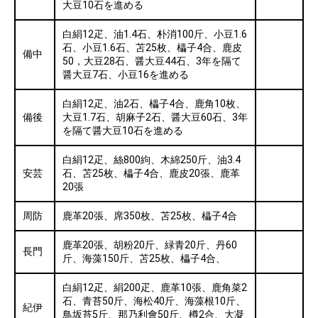
大豆10石を進める
白絹12疋、油1.4石、朴消100斤、小豆1.6
石、小豆1.6石、苫25枚、櫑子4合、鹿皮
備中
50，大豆28石、醤大豆44石、3年を隔て
醤大豆7石、小豆16を進める
白絹12疋、油2石、櫑子4合、鹿角10枚、
備後
大豆1.7石、胡麻子2石、醤大豆60石、3年
を隔て醤大豆10石を進める
白絹12疋、絲800絇、木綿250斤、油3.4
安芸
石、苫25枚、櫑子4合、鹿皮20張、鹿革
20張
周防
鹿革20張、席350枚、苫25枚、櫑子4合
鹿革20張、胡粉20斤、緑青20斤、丹60
長門
斤、海藻150斤、苫25枚、櫑子4合、
白絹12疋、絹200疋、鹿革10張、鹿角菜2
石、青苔50斤、海松40斤、海藻根10斤、
紀伊
鳥坂苔5斤、那乃利會50斤、樽2合、大凝