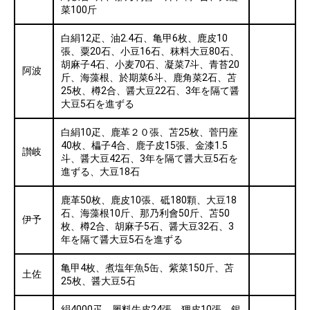
菜100斤
白絹12疋、油2.4石、亀甲6枚、鹿皮10
張、粟20石、小豆16石、秣料大豆80石、
胡麻子4石、小麦70石、凝菜7斗、青苔20
阿波
斤、海藻根、於期菜6斗、鹿角菜2石、苫
25枚、樽2合、醤大豆22石、3年を隔て醤
大豆5石を進ずる
白絹10疋、鹿革２０張、苫25枚、菅円座
40枚、櫑子4合、鹿子皮15張、金漆1.5
讃岐
斗、醤大豆42石、3年を隔て醤大豆5石を
進ずる、大豆18石
鹿革50枚、鹿皮10張、砥180顆、大豆18
石、海藻根10斤、那乃利會50斤、苫50
伊予
枚、樽2合、胡麻子5石、醤大豆32石、3
年を隔て醤大豆5石を進ずる
亀甲4枚、煮塩年魚5缶、紫菜150斤、苫
土佐
25枚、醤大豆5石
絹4000疋、履料牛皮24張、狸皮10張、銀