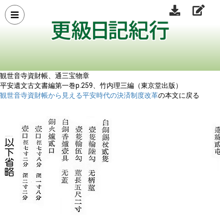
観世音寺資財帳、通三宝物章
平安遺文古文書編第一巻p.259、竹内理三編（東京堂出版）
観世音寺資財帳から見える平安時代の決済制度改革
の本文に戻る