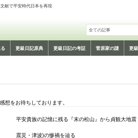
や文献で平安時代日本を再現
上る
更級日記原典
更級日記の考証
菅原家の謎
更
社会文化編
科学技術編
地理編
感想をお待ちしております。
平安貴族の記憶に残る『末の松山』から貞観大地震・
震災・津波)の惨禍を辿る