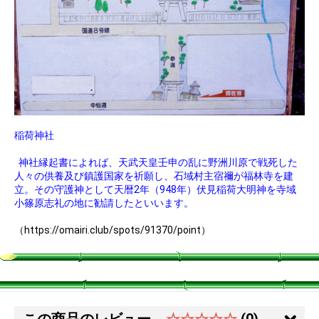
稲荷神社
神社縁起書によれば、天武天皇壬申の乱に野洲川原で戦死した
人々の供養及び鎮護国家を祈願し、石域村主宿禰が福林寺を建
立。その守護神として天暦2年（948年）伏見稲荷大明神を寺域
小篠原志礼の地に勧請したといいます。
（https://omairi.club/spots/91370/point）