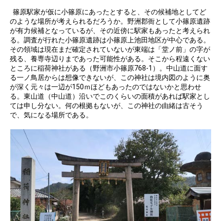
篠原駅家が仮に小篠原にあったとすると、その候補地としてど
のような場所が考えられるだろうか。野洲郡衙として小篠原遺跡
が有力候補となっているが、その近傍に駅家もあったと考えられ
る。調査が行れた小篠原遺跡は小篠原上池田地区が中心である。
その領域は現在まだ確定されていないが東端は「堂ノ前」の字が
残る、養専寺辺りまであった可能性がある。そこから程遠くない
ところに稲荷神社がある（野洲市小篠原768-1）。中山道に面す
る一ノ鳥居からは想像できないが、この神社は境内図のように奥
が深く元々は一辺が150ｍほどもあったのではないかと思わせ
る。東山道（中山道）沿いでこのくらいの面積があれば駅家とし
ては申し分ない。何の根拠もないが、この神社の由緒は古そう
で、気になる場所である。