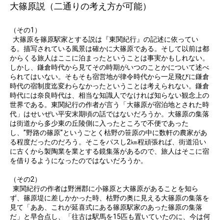
大篠原説（二通りの考え方が可能）
（その1）
大篠原を篠原駅家とする説は『東関紀行』の記述に依ってい
る。描写されている風景は確かに大篠原である。そして以前は都
からくる旅人はここに泊まったということは事実かもしれない。
しかし、鎌倉時代から見てその時期がいつのことかについて述べ
られてはいない。そもそも宿営地が律令時代から一足飛びに鎌倉
時代の宿制度迄変わらなかったということは考えられない。鎌倉
時代には奈良時代は、相当な知識人でなければ知らない観念上の
世界である。東関紀行の作者が言う「大篠原が宿泊地とされた時
代」はせいぜい平安末期頃の話ではないだろうか。大篠原の集落
は街道から多少東の丘陵側に入ったところで不便であった
し、”野路の篠原”というごとく枯野の笹原の中に数軒の農家があ
る程度だったのだろう。そこをパスし2㎞程頑張れば、街道沿い
に古くから製陶業を業とする鏡集落があるので、旅人はそこに宿
を借りるようになったのではないだろうか。
（その2）
東関紀行の作者は野洲郡に小篠原と大篠原があることを知ら
ず、篠原堤に差しかかった時、枯野の奥に見える大篠原の集落を
見て「ああ、これが延喜式にある篠原駅家のあった篠原の集落
だ」と早合点し、「往古は駅馬を15匹も置いていたのに、今は何