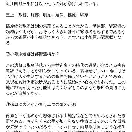
近江国野洲郡には以下七つの郷が挙げられている。
三上、敷智、服部、明見、邇保、篠原、駅家
篠原郷と駅家は別の集落であることがわかる。篠原郷、駅家郷の
領域は不明だが、おそらく大きいほうに篠原名を冠するであろう
から大篠原が中心集落であろう。とすれば小篠原が駅家郷とな
る。
③小篠原遺跡は郡衙遺構か？
この遺跡は飛鳥時代から中世迄多くの時代の遺構が含まれる複合
遺跡であることが明らかになっている。裏返せばこの土地にはそ
れだけ人が生活するための条件を備えていたということである。
又現在も野洲市役所があるように統治の中心地でもあった。この
地に郡衙があった可能性は高く駅家もこのような場所の周辺にあ
るのが自然である。
④篠原に大と小が着く二つの郷の起源
篠原という地名から想像される土地は笹などで埋め尽くされた原
野である。おそらく人の手が加わらない往古にはそのような景観
が広がっていたのだろう。いずれにせよ両篠原は同じような植生