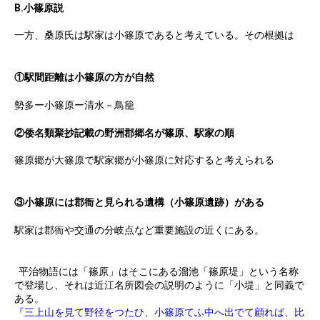
B.小篠原説
一方、桑原氏は駅家は小篠原であると考えている。その根拠は
①駅間距離は小篠原の方が自然
勢多ー小篠原ー清水－鳥籠
②倭名類聚抄記載の野洲郡郷名が篠原、駅家の順
篠原郷が大篠原で駅家郷が小篠原に対応すると考えられる
③小篠原には郡衙と見られる遺構（小篠原遺跡）がある
駅家は郡衙や交通の分岐点など重要施設の近くにある。
平治物語には「篠原」はそこにある溜池「篠原堤」という名称
で登場し、それは近江名所図会の説明のように「小堤」と同義で
ある。
『三上山を見て野径をつたひ、小篠原てふ中へ出でて顧れば、比