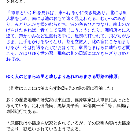
を見ると、
『 篠原といふ所を見れば、東へはるかに長き堤あり。北には里
人栖をしめ、南には池のおもて遠く見えわたる。むかへのみぎ
り、みどりふかき松のむらだち、波の色もひとつなり。南山のか
げをひたさねば、青くして滉瀁（こうよう）たり。洲崎所々に入
違て、芦かつみなど生渡れる中に、鴛鴨の打むれて、飛びちがふ
さま、足手をかけるやうなり。都を立旅人、此の宿にこそ泊まり
けるが、今は打過るたぐひおほくて、家居もまばらに成行など聞
こそ、かはりゆく世の習、飛鳥の川の渕瀬にはかぎらざりけめと
おぼゆ。
ゆく人のとまらぬ里と成しよりあれのみまさる野路の篠原
』
（作者はここには泊まらず約2㎞先の鏡の宿に宿泊した）
多くの歴史地理の研究家は東山道、篠原駅家は大篠原にあったと
＊
考えている。足利健亮氏、黒坂周平氏、武部健一氏
等。典拠は
東関紀行である。
＊武部氏は小篠原を駅家とされているが、その説明内容は大篠原
であり、勘違いされているようである。