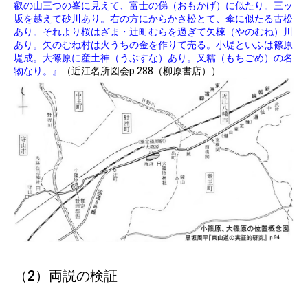
叡の山三つの峯に見えて、富士の俤（おもかげ）に似たり。三ッ
坂を越えて砂川あり。右の方にからかさ松とて、傘に似たる古松
あり。それより桜はざま・辻町むらを過ぎて矢棟（やのむね）川
あり。矢のむね村は火うちの金を作りて売る。小堤といふは篠原
堤成。大篠原に産土神（うぶすな）あり。又糯（もちごめ）の名
物なり。』
（近江名所図会p.288（柳原書店））
（2）両説の検証