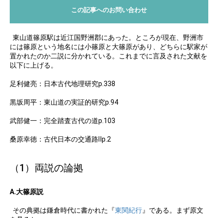
この記事へのお問い合わせ
東山道篠原駅は近江国野洲郡にあった。ところが現在、野洲市
には篠原という地名には小篠原と大篠原があり、どちらに駅家が
置かれたのか二説に分かれている。これまでに言及された文献を
以下に上げる。
足利健亮：日本古代地理研究p.338
黒坂周平：東山道の実証的研究p.94
武部健一：完全踏査古代の道p.103
桑原幸徳：古代日本の交通路Ⅱp.2
（1）両説の論拠
A.大篠原説
その典拠は鎌倉時代に書かれた『
東関紀行
』である。まず原文