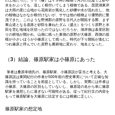
の土地だった。ササ（篠）はイネ科の植物で河川の氾濫で土砂や
水をかぶっても、逞しく根付いてしまう植物である。琵琶湖東岸
は大雨の度に山地から花崗岩が風化した砂礫や水が流れ出し、他
の植物はなかなか根付けないが、ササは他の植物より優勢的に繁
茂できた。このような野洲郡の原野を古代人が開拓する際、まず
東山道となる道路と砂防を兼ねたダム（盛土）をつくり原野と水
田を営む地域を区切ったのではないだろうか。湖岸側は条里区割
りの耕地が開かれ、山側に残った東側の原野が大篠原、西側の規
模が小さいほうが小篠原として残った。時代が下り開拓が進むに
つれ篠原と呼んでいた原野も農耕地に変わり、地名となった。
（3）結論、篠原駅家は小篠原にあった
筆者は桑原幸徳氏の、篠原駅家、小篠原説が妥当と考える。大
篠原説は東関紀行の作者が500年前の歴史事実について正確な知
識を持っていることを前提としている。しかし、実際には作者は
小篠原、大篠原の区別もしていないし、篠原堤の名から単に篠原
駅家を連想したに過ぎない可能性がある。従って紀行文の内容を
もって篠原駅家を大篠原に比定するには根拠に乏しい。
篠原駅家の想定地