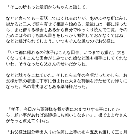
「そこの所もっと最初からちゃんと話して」
などと言っても一応話してはくれるのだが、あやふやな所に差し
掛かると二人で額を寄せて相談を始める。最後には「都に帰った
ら、また借りる機会もあるから自分でゆっくり読んでご覧。その
ためには今のうち読み書きをしっかり勉強しておかなくてはね」
などと逃げられてしまう。いつもそんな風なのでお父様に
「いつ都に帰れるの?孝子はこんな田舎、いつまでも嫌だ。大き
くなってもこんな田舎がしみついた娘など誰も相手にしてくれな
いわ。そうなったら父さんのせいだからね」
などと駄々をこねていた。そしたら去年の今頃だったかしら、お
父様が供の者達に丁寧に包まれた大きな荷物を持たせてお帰りに
なった。私の背丈ほどもある藥師様だった。
「孝子、今日から薬師様を我が家におまつりする事にしたか
ら、願い事があれば薬師様にお願いしなさい」。後でまま母さん
がそっと教えてくれた。
「お父様は国分寺出入りの仏師に上等の布を五反も渡して三ヵ月