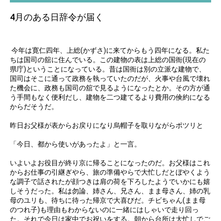
4月のある日辞令が届く
今年は寛仁四年、上総(かずさ)に来てからもう四年になる。私た
ちは国司の舘に住んでいる。この建物の表は上総の国衙(現在の
県庁)ということになっている。昔は国衙は別の立派な建物で、
国司はそこに通って政務を執っていたのだが、火事や台風で壊れ
た機会に、政務も国司の舘で見るようになったとか。その方が通
う手間もなく便利だし、建物を二つ建てるより費用の倹約になる
からだそうだ。
昨日お父様が表からお戻りになり烏帽子を取りながらポツリと
「今日、都から使いがあったよ」と一言。
いよいよお役目が終り京に帰ることになったのだ。お父様はこれ
からお仕事の引継ぎやら、旅の準備やらで大忙しだとぼやくよう
な調子で話されたが顔つきは肩の荷を下ろしたようでいかにも嬉
しそうだった。私は勿論、姉さん、兄さん、まま母さん、姉の乳
母のユリも、待ちに待った帰京で大喜びだ。チビちゃん(まま母
のつれ子)も理由もわからないのに一緒にはしゃいで走り回っ
た。それで今日は家中でお祝いをする。朝から台所は大忙しでご