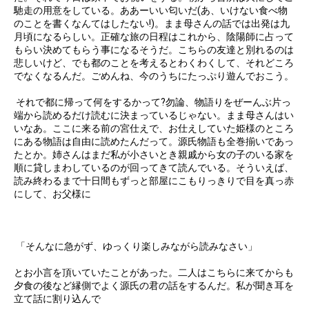
馳走の用意をしている。ああーいい匂いだ(あ、いけない食べ物
のことを書くなんてはしたない!)。まま母さんの話では出発は九
月頃になるらしい。正確な旅の日程はこれから、陰陽師に占って
もらい決めてもらう事になるそうだ。こちらの友達と別れるのは
悲しいけど、でも都のことを考えるとわくわくして、それどころ
でなくなるんだ。ごめんね、今のうちにたっぷり遊んでおこう。
それで都に帰って何をするかって?勿論、物語りをぜーんぶ片っ
端から読めるだけ読むに決まっているじゃない。まま母さんはい
いなあ。ここに来る前の宮仕えで、お仕えしていた姫様のところ
にある物語は自由に読めたんだって。源氏物語も全巻揃いであっ
たとか。姉さんはまだ私が小さいとき親戚から女の子のいる家を
順に貸しまわしているのが回ってきて読んでいる。そういえば、
読み終わるまで十日間もずっと部屋にこもりっきりで目を真っ赤
にして、お父様に
「そんなに急がず、ゆっくり楽しみながら読みなさい」
とお小言を頂いていたことがあった。二人はこちらに来てからも
夕食の後など縁側でよく源氏の君の話をするんだ。私が聞き耳を
立て話に割り込んで