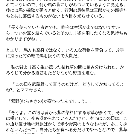
れていないので、何か馬の背にしがみついているように見える。
後には馬の荷駄が延々と続く。行列の最後尾は三郎がその郎等た
ちと共に落伍するものがないよう目を光らせている。
「長く使っていた者達でも、昨今は生活が楽ではないですか
ら、ついお宝を運んでいるとそのまま姿を消したくなる気持ちも
わかりますがね。」
とユリ。 馬方も空身ではなく、いろんな荷物を背負って、片手
に持った竹の鞭で馬を扱うので大変だ。
私の背より高く生い茂った枯れ草の間に踏み分けられた、か
ろうじて分かる道筋をたどりながら野道を進む。
「この辺を武蔵野って言うのだけど、どうしてか知ってるよ
ね?」とママ母さん。
「紫野(むらさきの)が変わったんでしょう。」
「そうよ。この辺は昔から紫の染料にする紫草が多くて、それ
は税として、今も収められているんだけど、本当はこの辺は、こ
の通り痩せ地の野原ばかりで米や野菜のようなものが、あまり採
れないんだって。自分たちが食べる分だけでやっとなので、紫草