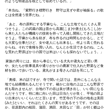
のような特産品を税として収めているの。」
「本当ね。『紫野行き標野行き 野守は見ずや君が袖振る』の歌
とは全然違う世界だね。」
「あと、布の原料にする苧麻なら、こんな土地でもたくさん育
つそうよ。この武蔵の国は昔から高麗(こま)や唐土(もろこし)か
ら来た人たちが機織りの技術を持って入植し開拓してきた土地だ
そうよ。苧麻から糸を紡ぎ、布を作るのは時間もかかるし、とて
も大変な仕事だけど、女や老人にも出来るし、何より高く売れる
からね。それで食糧を買い入れ、なんとか生活できるのね。こん
な荒れた野原ばかりの国では米はいくらも採れないでしょう。」
家族の周りには、前から奉公している犬丸や鳶丸など若い男
や、女たちが炊事道具や通りがかりの農家で仕入れた野菜など食
材を担いで歩いている。鳶丸がまま母さんの話を耳にして
「奥様、米の話ですが、寺で聞いた話では、意外にもこんな土
地でも結構獲れるんだそうです。確かに台地の上はこんな野原で
何も取れませんが、台地の下の谷は泉が湧き出し、いい田になる
んだそうです。特に南に向いた田は日当たりが良く、平地の田よ
り出来がいいくらいだと言います。竹芝寺の下の谷の地名は美田
(みた)といい、それはたくさんの実りがあるそうです。そのほ
か、荏原郡内の桜田、蒲田、満田、木田など「田」が付く郷は小