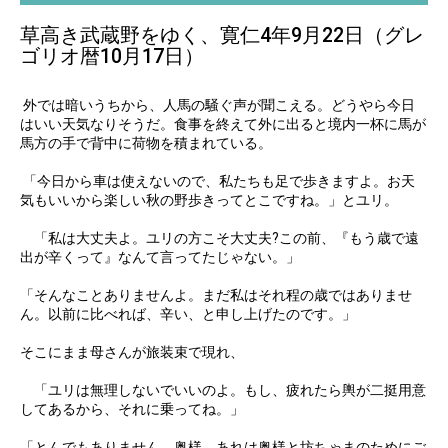
草高き武蔵野をゆく、寛仁4年9月22日（グレ
ゴリオ暦10月17日）
外では暗いうちから、人馬の騒ぐ声が聞こえる。どうやら今日
はいい天気なりそうだ。食事を終えて外に出ると境内一杯に馬が
馬方の手で背中に荷物を積まれている。
「今日から車は使えないので、私たちも足で歩きますよ。お天
気もいいから楽しい秋の野歩きってとこですね。」とユリ。
「私は大丈夫よ。ユリの方こそ大丈夫?この前、『もう歳で遠
出が辛くって』なんて言ってたじゃない。」
「そんなことありませんよ。まだ私はそれ程の歳ではありませ
ん。以前に比べれば、辛い、と申し上げたのです。」
そこにまま母さんが旅装束で現れ、
「ユリは無理しないでいいのよ。もし、疲れたら輿が二挺用意
してあるから、それに乗ってね。」
「とんでもありません、奥様。あれは奥様と坊ちゃまのためにご