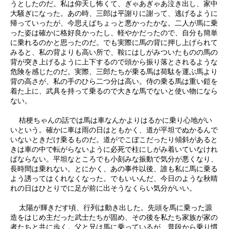
うとしたのだ。私は仰天し怖くて、ぎゃあぎゃあ泣き出し、家中
大騒ぎになった。あの時、三郎は平謝りに謝って、逃げるように
帰っていったが、今思えばちょっと悪かったかな。二人が馬に乗
った姿は確かに格好良かったし、軽やかだったので、自分も簡単
に乗れるのかと思ったのだ。でも実際に馬の背に押し上げられて
みると、私の背よりも高い所で、鞍にはしがみついたものの馬の
背が突き上げるように上下するので頭から振り落とされるような
危険を感じたのだ。実際、三郎たちが乗る馬は荷駄を運ぶ馬より
背の高さが、私の手のひら二つ分は高い。侍の乗る馬は重い鎧を
着た上に、武具を持って乗るので大きな馬でないと使い物になら
ない。
桔梗ちゃんの話では馬は車なんかよりはるかに乗り心地がい
いという。確かに車は雨の日はともかく、道が平坦でぬかるんで
いないときだけ乗るものだ。道がでこぼこだったり傾斜があると
きは車の中で転がらないように必死で柱にしがみ着いていなけれ
ばならない。平坦なところでも小刻みな振動で気分が悪くなり、
長時間は乗れない。とにかく、あの事件以後、誰も私に馬に乗る
よう誘ってはくれなくなった。でもいいんだ、今日のような秋晴
れの日はひとりでに足が前に出そうなくらい気分がいい。
太陽が輝きだす頃、行列は動き出した。先頭を馬に乗った源
造をはじめ主だった武士たちが固め、その後を私たち家族が家の
者たちと共に歩く。父と兄は馬に乗っているが、普段から乗り慣