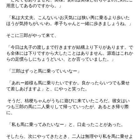
用意してあるのですから。」
「私は大丈夫。こんないいお天気には狭い輿に乗るより歩いた
ほうが気持ちがいいわ。孝子ちゃんと一緒に歩きましょうね。」
そこに三郎がやって来て、
「今日は丸子の渡しまで行きますが結構上り下りがあります。で
も全体には下りですから大したことはありません。源造はこれか
らの足慣らしにちょうどいい、とか言っていました。」
「三郎はずっと馬に乗っていいなー」
「あれー姫様も馬に乗りたいですか。良かったらいつでも乗せ
て差しあげますよ」と、にやっと笑った。
そうだ、桔梗ちゃんがうちに遊びに来ていたころだ。彼女はい
つも三郎の馬に二人乗りして帰っていったが、あるとき帰り際
に、
「私も馬に乗ってみたいなー」と、口走ったことがあった。
そしたら、次にやってきたとき、二人は無理やり私を馬に乗せよ