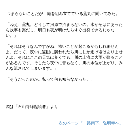
つまらないことだが、庵を組み立てている鳶丸に聞いてみた。
「ねえ、鳶丸。どうして河原で泊まらないの。水がそばにあった
ら炊事も楽だし、明日も夜が明けたらすぐ出発できるじゃな
い。」
「それはそうなんですがね、怖いことが起こるかもしれません
よ。だって、夜中に盗賊に襲われたら川にしか逃げ場はありませ
んよ。それにここの天気は良くても、川の上流に大雨が降ること
があるんです。そしたら夜中に音もなく、川の水位が上がり、み
んな流されてしまいます。」
「そうだったのか。私って何も知らなかった。」
図は「石山寺縁起絵巻」より
次のページ「一路南下、弘明寺へ」