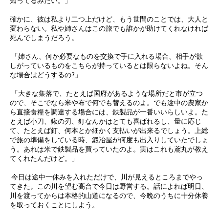
知ってるみたい。」
確かに、彼は私より二つ上だけど、もう世間のことでは、大人と
変わらない。私や姉さんはこの旅でも誰かが助けてくれなければ
死んでしまうだろう。
「姉さん、何か必要なものを交換で手に入れる場合、相手が欲
しがっているものをこちらが持っているとは限らないよね。そん
な場合はどうするの?」
「大きな集落で、たとえば国府があるような場所だと市が立つ
ので、そこでなら米や布で何でも替えるのよ。でも途中の農家か
ら直接食糧を調達する場合には、鉄製品が一番いいらしいよ。た
とえば小刀、鍬の刃、釘なんかはとても喜ばれるし、量に応じ
て、たとえば釘、何本とか細かく支払いが出来るでしょう。上総
で旅の準備をしている時、鍛冶屋が何度も出入りしていたでしょ
う。あれは米で鉄製品を買っていたのよ。実はこれも鳶丸が教え
てくれたんだけど。」
今日は途中一休みを入れただけで、川が見えるところまでやっ
てきた。この川を望む高台で今日は野営する。話によれば明日、
川を渡ってからは本格的山道になるので、今晩のうちに十分休養
を取っておくことにしよう。