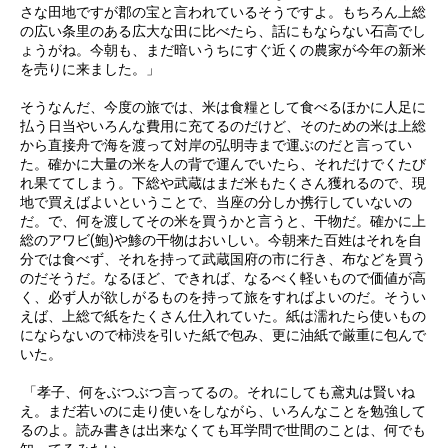
さな田地ですが郡の宝と言われているそうですよ。もちろん上総
の広い条里のある広大な田に比べたら、話にもならない石高でし
ょうがね。今朝も、まだ暗いうちにすぐ近くの農家が今年の新米
を売りに来ました。」
そうなんだ、今度の旅では、米は食糧として食べるほかに人足に
払う日当やいろんな費用に充てるのだけど、そのための米は上総
から直接舟で海を渡って対岸の弘明寺まで運ぶのだと言ってい
た。確かに大量の米を人の背で運んでいたら、それだけでくたび
れ果ててしまう。下総や武蔵はまだ米もたくさん獲れるので、現
地で買えばよいということで、当座の分しか携行していないの
だ。で、何を渡してその米を買うかと言うと、干物だ。確かに上
総のアワビ(鮑)や鯵の干物はおいしい。今朝来た百姓はそれを自
分では食べず、それを持って武蔵国府の市に行き、布などを買う
のだそうだ。なるほど、できれば、なるべく軽いもので価値が高
く、必ず人が欲しがるものを持って旅をすればよいのだ。そうい
えば、上総で紙をたくさん仕入れていた。紙は濡れたら使いもの
にならないので柿渋を引いた紙で包み、更に油紙で厳重に包んで
いた。
「孝子、何をぶつぶつ言ってるの。それにしても鳶丸は賢いね
え。まだ若いのに走り使いをしながら、いろんなことを勉強して
るのよ。読み書きは出来なくても耳学問で世間のことは、何でも